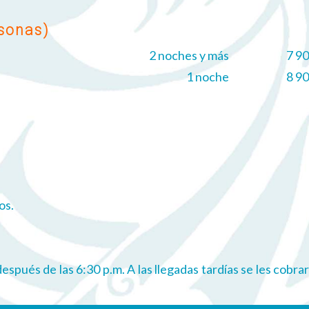
rsonas)
2 noches y más
7 9
1 noche
8 9
os.
 después de las 6:30 p.m. A las llegadas tardías se les cob