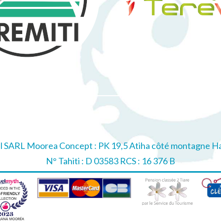
el SARL Moorea Concept : PK 19,5 Atiha côté montagne Ha
N° Tahiti : D 03583 RCS : 16 376 B