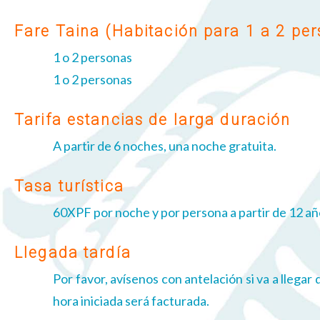
Fare Taina (Habitación para 1 a 2 pe
1 o 2 personas
1 o 2 personas
Tarifa estancias de larga duración
A partir de 6 noches, una noche gratuita.
Tasa turística
60XPF por noche y por persona a partir de 12 añ
Llegada tardía
Por favor, avísenos con antelación si va a llegar
hora iniciada será facturada.