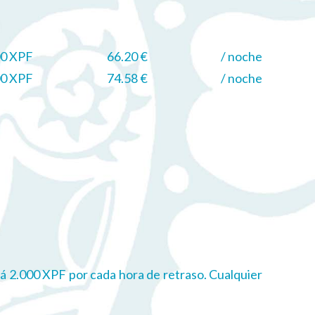
00 XPF
66.20 €
/ noche
00 XPF
74.58 €
/ noche
rará 2.000 XPF por cada hora de retraso. Cualquier