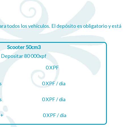
s
ara todos los vehículos. El depósito es obligatorio y está
Scooter 50cm3
Depositar 80 000xpf
0 XPF
s
0 XPF / día
s
0 XPF / día
 +
0 XPF / día