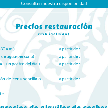
Consulten nuestra disponibilidad
Precios restauración
(IVA incluido)
:30 a.m.)
a partir de :
 cl de agua/persona)
a partir de :
a + un postre del día +
a partir de :
ón de cena sencilla o
a partir de :
te.