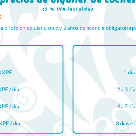
precios de alquiler de coche
(5 % IVA incluido)
s
a o foto en celular u otro y 2 años de licencia obligatoria p
f
0 XPF
1 día
XPF / día
2 a 3 día
XPF / día
4 a 7 día
XPF / día
8 días et