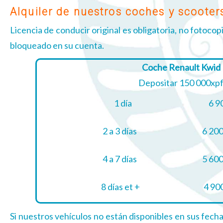
Alquiler de nuestros coches y scooter
Licencia de conducir original es obligatoria, no fotocopi
bloqueado en su cuenta.
Coche Renault Kwid
Depositar 150 000xp
1 día
6 9
2 a 3 días
6 200
4 a 7 días
5 600
8 días et +
4 900
Si nuestros vehículos no están disponibles en sus fech