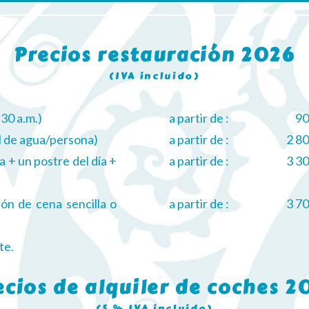
Precios restauración 2026
(IVA incluido)
:30 a.m.)
a partir de :
90
 cl de agua/persona)
a partir de :
2 8
a + un postre del día +
a partir de :
3 3
ón de cena sencilla o
a partir de :
3 7
te.
ecios de alquiler de coches 2
(5 % IVA incluido)