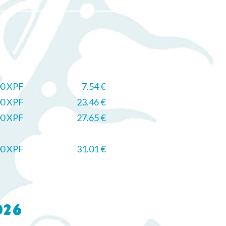
0 XPF
7.54 €
00 XPF
23.46 €
00 XPF
27.65 €
00 XPF
31.01 €
026