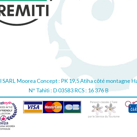
el SARL Moorea Concept : PK 19,5 Atiha côté montagne Ha
N° Tahiti : D 03583 RCS : 16 376 B