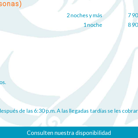
rsonas)
2 noches y más
7 9
1 noche
8 9
os.
 después de las 6:30 p.m. A las llegadas tardías se les cob
Consulten nuestra disponibilidad