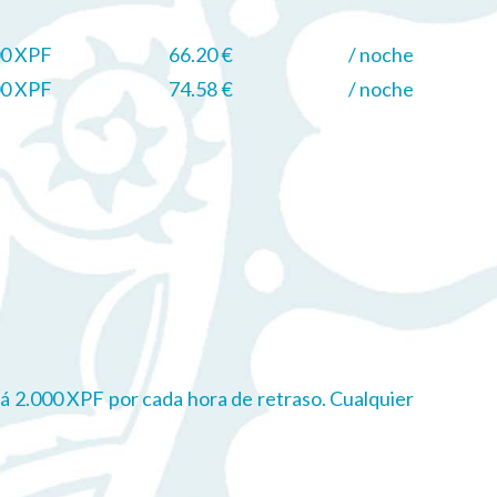
00 XPF
66.20 €
/ noche
00 XPF
74.58 €
/ noche
rará 2.000 XPF por cada hora de retraso. Cualquier