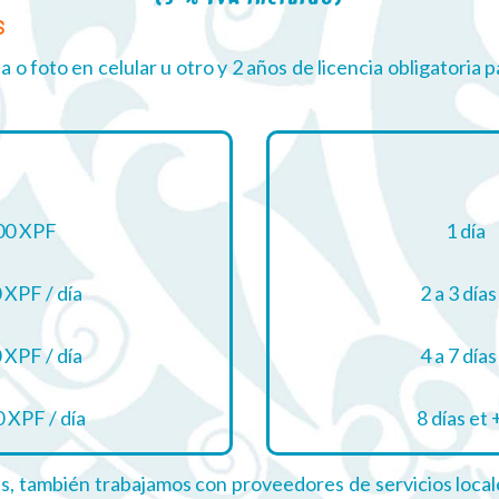
s
a o foto en celular u otro y 2 años de licencia obligatoria p
f
00 XPF
1 día
 XPF / día
2 a 3 días
 XPF / día
4 a 7 días
 XPF / día
8 días et 
as, también trabajamos con proveedores de servicios local