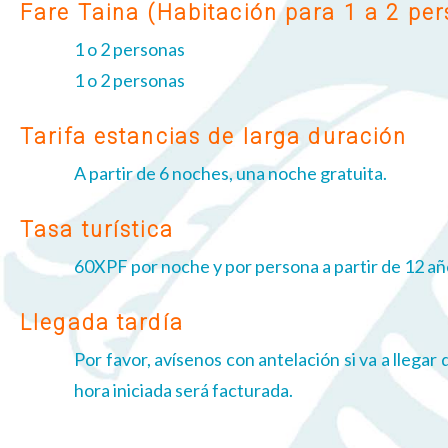
Fare Taina (Habitación para 1 a 2 pe
1 o 2 personas
1 o 2 personas
Tarifa estancias de larga duración
A partir de 6 noches, una noche gratuita.
Tasa turística
60XPF por noche y por persona a partir de 12 añ
Llegada tardía
Por favor, avísenos con antelación si va a llegar
hora iniciada será facturada.