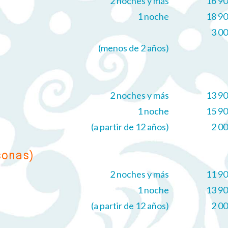
2 noches y más
16 9
1 noche
18 9
3 0
(menos de 2 años)
2 noches y más
13 9
1 noche
15 9
(a partir de 12 años)
2 0
sonas)
2 noches y más
11 9
1 noche
13 9
(a partir de 12 años)
2 0